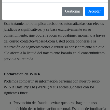
interacción con nuestras comunicaciones, con el fin de adaptar y
personalizar el contenido publicitario que reciba, ajustándolo a sus
Gestionar
Aceptar
preferencias.
Este tratamiento no implica decisiones automatizadas con efectos
jurídicos o significativos, y se basa exclusivamente en su
consentimiento, que podrá revocar en cualquier momento a través
del correo contacto@abser-t.com Usted podrá oponerse a la
realización de segmentaciones o retirar su consentimiento sin que
ello afecte a la licitud del tratamiento basado en el consentimiento
previo a su retirada.
Declaración de WINR
Podemos compartir su información personal con nuestro socio
WINR Data Pty Ltd (WINR) y sus socios globales con los
siguientes fines:
Prevención del fraude – evitar que otros hagan un uso
indebido de su información personal. Esto puede implicar la