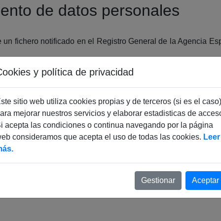
miento de datos personales
e un fichero notificado en el Registro General de la Agencia Es
ookies y política de privacidad
n el aviso legal de la página web, además de la de permitir la pa
ste sitio web utiliza cookies propias y de terceros (si es el caso
ara mejorar nuestros servicios y elaborar estadisticas de acces
 nombre, apellidos y ciudad del premiado serán publicados e
i acepta las condiciones o continua navegando por la página
eb consideramos que acepta el uso de todas las cookies.
Leer
ás.
os podrán ejercitar los derechos de acceso, rectificación, canc
l o correo electrónico a la dirección bajas@listapromos.com
Gestionar
Aceptar