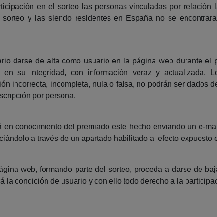
cipación en el sorteo las personas vinculadas por relación la
 sorteo y las siendo residentes en España no se encontraran
ario darse de alta como usuario en la página web durante el p
e, en su integridad, con información veraz y actualizada. L
ón incorrecta, incompleta, nula o falsa, no podrán ser dados 
nscripción por persona.
en conocimiento del premiado este hecho enviando un e-mail a
nciándolo a través de un apartado habilitado al efecto expuesto 
página web, formando parte del sorteo, proceda a darse de ba
rá la condición de usuario y con ello todo derecho a la participa