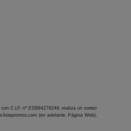
con C.I.F. nº ESB84279249, realiza un sorteo
.listapromos.com (en adelante, Página Web),