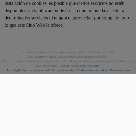
instalación de cookies, es posible que ciertos servicios no estén
disponibles sin la utilización de éstas o que no pueda acceder a
determinados servicios ni tampoco aprovechar por completo todo
lo que este Sitio Web le ofrece.
Las marcas nombradas no son organizadoras ni patrocinadoras de este sorteo.
Los logotipos y marcas son propiedad de sus respectivos dueños.
Al utilizar nuestro servicios está aceptando el uso de cookies, las cuales son necesarias para la facilitación de
nuestros servicios. Para más información pulse
aquí
.
Aviso legal
|
Política de privacidad
|
Política de cookies
|
Configuración de cookies
|
Bases del sorteo