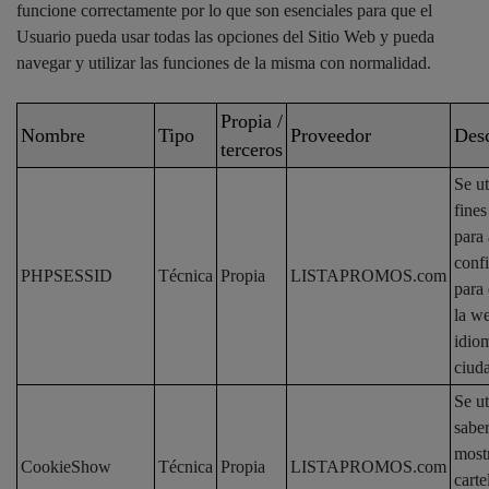
funcione correctamente por lo que son esenciales para que el
Usuario pueda usar todas las opciones del Sitio Web y pueda
navegar y utilizar las funciones de la misma con normalidad.
Propia /
Nombre
Tipo
Proveedor
Desc
terceros
Se ut
fines
para
conf
PHPSESSID
Técnica
Propia
LISTAPROMOS.com
para 
la w
idiom
ciud
Se ut
saber
most
CookieShow
Técnica
Propia
LISTAPROMOS.com
carte