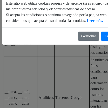
Este sitio web utiliza cookies propias y de terceros (si es el caso) p
mejorar nuestros servicios y elaborar estadisticas de acceso.
Propia /
Nombre
Tipo
Proveedor
Descripci
Si acepta las condiciones o continua navegando por la página web
terceros
consideramos que acepta el uso de todas las cookies.
Leer más.
Se utiliza c
fines
_ga, _gat,
estadísticos
Gestionar
Ac
_gat_countryTracker,
Analiticas
Terceros
Google
para
_gat_globalEMN
distinguir a
los usuario
Se utiliza c
fines
estadísticos
para
determinar
como los
__utma, __utmb,
usuarios
__utmc, __utmt,
Analiticas
Terceros
Google
interactuan
__utmv, __utmz
con las