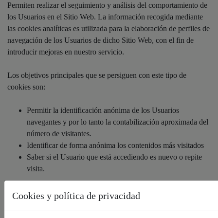
Permiten realizar el seguimiento y análisis del comportamiento de
los Usuarios en el Sitio Web. La información recogida mediante
las cookies analíticas es utilizada para la elaboración de perfiles de
navegación de los Usuarios de dicho Sitio Web, con el fin de
introducir mejoras en nuestro servicio.
Los objetivos principales que se persiguen con este tipo de
cookies son:
Permitir la identificación anónima de los Usuarios
navegantes y por lo tanto la contabilización aproximada del
número de visitantes.
Identificar de forma anónima los contenidos más visitados
Saber si el Usuario que está accediendo es nuevo o repite
visita.
Cookies y política de privacidad
A continuación, se detallan las cookies analíticas que se utilizan en
el Sitio Web: