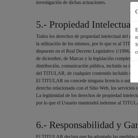
investigación de dichas actuaciones.
C
5.- Propiedad Intelectual
E
Todos los derechos de propiedad intelectual del con
m
la utilización de los mismos, por lo que es al TITUL
S
dispuesto en el Real Decreto Legislativo 1/1996, de 
c
de diciembre, de Marcas y la legislación complementa
distribución, comunicación pública, incluida su modal
del TITULAR, de cualquier contenido incluido en el
El TITULAR no concede ninguna licencia o autorizaci
derecho relacionado con el Sitio Web, los servicios 
La legitimidad de los derechos de propiedad intelect
por lo que el Usuario mantendrá indemne al TITULAR 
6.- Responsabilidad y Gar
El TITULAR declara que ha adoptado las medidas nece