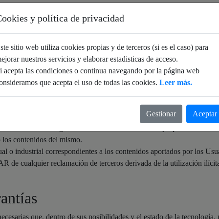
ookies y política de privacidad
ste sitio web utiliza cookies propias y de terceros (si es el caso) para
tenido de este Sitio Web y su diseño gráfico son propiedad exclusiva 
ejorar nuestros servicios y elaborar estadisticas de acceso.
AR a quien le corresponde el ejercicio exclusivo de los derechos de exp
i acepta las condiciones o continua navegando por la página web
12 de Abril, por el que se aprueba el Texto Refundido de la Ley de Pro
onsideramos que acepta el uso de todas las cookies.
Leer más.
ria en materia de propiedad intelectual e industrial, queda prohibida la
idad de puesta a disposición, o cualquier otra explotación y/o modificac
Gestionar
Aceptar
 Sitio Web.
ón de uso de ninguna clase sobre sus derechos de propiedad intelectual
o los contenidos del mismo.
ual o industrial correspondientes a los contenidos aportados por los Usu
de cualquier reclamación de terceros derivada de la utilización ilícit
antías
sarias que, dentro de sus posibilidades y el estado de la tecnología, 