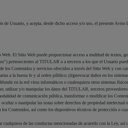
ión de Usuario, y acepta, desde dicho acceso y/o uso, el presente Aviso 
o Web. El Sitio Web puede proporcionar acceso a multitud de textos, gráf
os") pertenecientes al TITULAR o a terceros a los que el Usuario pued
 los Contenidos y servicios ofrecidos a través del Sitio Web y con cará
trarias a la buena fe y al orden público; (ii)provocar daños en los sistema
difundir en la red virus informáticos o cualesquiera otros sistemas físic
r, utilizar y/o manipular los datos del TITULAR, terceros proveedores y 
 modalidad de comunicación pública, transformar o modificar los Conten
, ocultar o manipular las notas sobre derechos de propiedad intelectual o
los Contenidos, así como los dispositivos técnicos de protección o c
 cualquiera de las conductas mencionadas de acuerdo con la Ley, así c