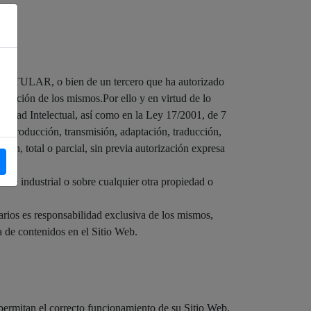
del TITULAR, o bien de un tercero que ha autorizado
lotación de los mismos.Por ello y en virtud de lo
piedad Intelectual, así como en la Ley 17/2001, de 7
 reproducción, transmisión, adaptación, traducción,
ión, total o parcial, sin previa autorización expresa
 e industrial o sobre cualquier otra propiedad o
arios es responsabilidad exclusiva de los mismos,
a de contenidos en el Sitio Web.
permitan el correcto funcionamiento de su Sitio Web,