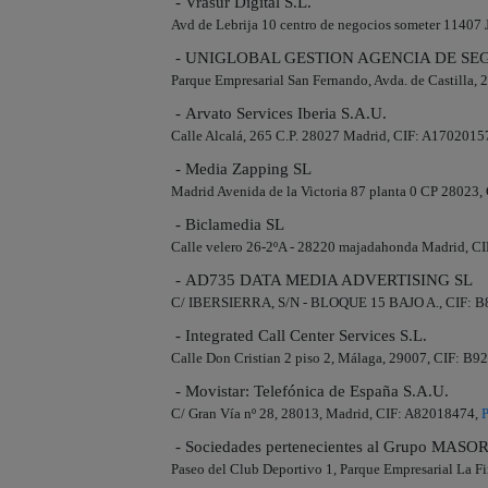
- Vrasur Digital S.L.
Avd de Lebrija 10 centro de negocios someter 11407 
- UNIGLOBAL GESTION AGENCIA DE SEG
Parque Empresarial San Fernando, Avda. de Castilla,
- Arvato Services Iberia S.A.U.
Calle Alcalá, 265 C.P. 28027 Madrid, CIF: A1702015
- Media Zapping SL
Madrid Avenida de la Victoria 87 planta 0 CP 28023
- Biclamedia SL
Calle velero 26-2ºA - 28220 majadahonda Madrid, C
- AD735 DATA MEDIA ADVERTISING SL
C/ IBERSIERRA, S/N - BLOQUE 15 BAJO A., CIF: 
- Integrated Call Center Services S.L.
Calle Don Cristian 2 piso 2, Málaga, 29007, CIF: B
- Movistar: Telefónica de España S.A.U.
C/ Gran Vía nº 28, 28013, Madrid, CIF: A82018474,
P
- Sociedades pertenecientes al Grupo 
Paseo del Club Deportivo 1, Parque Empresarial La F