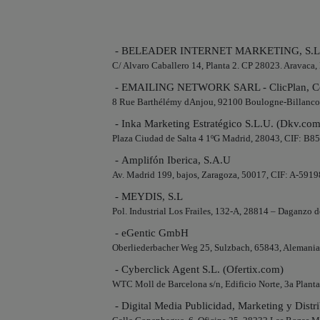
- BELEADER INTERNET MARKETING, S.L
C/ Alvaro Caballero 14, Planta 2. CP 28023. Aravac
- EMAILING NETWORK SARL - ClicPlan, Co
8 Rue Barthélémy dAnjou, 92100 Boulogne-Billanco
- Inka Marketing Estratégico S.L.U. (Dkv.com
Plaza Ciudad de Salta 4 1ºG Madrid, 28043, CIF: B
- Amplifón Iberica, S.A.U
Av. Madrid 199, bajos, Zaragoza, 50017, CIF: A-591
- MEYDIS, S.L
Pol. Industrial Los Frailes, 132-A, 28814 – Daganzo 
- eGentic GmbH
Oberliederbacher Weg 25, Sulzbach, 65843, Alemani
- Cyberclick Agent S.L. (Ofertix.com)
WTC Moll de Barcelona s/n, Edificio Norte, 3a Plan
- Digital Media Publicidad, Marketing y Distri