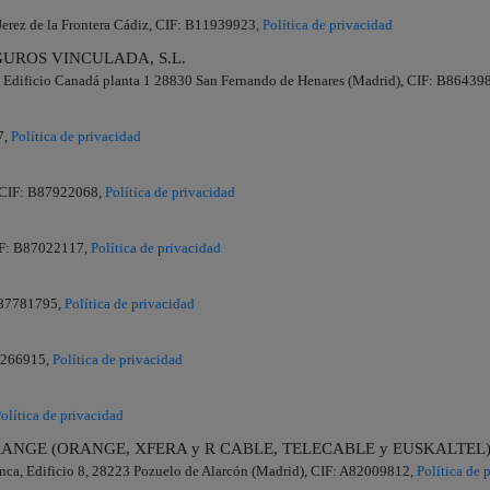
Jerez de la Frontera Cádiz, CIF: B11939923,
Política de privacidad
UROS VINCULADA, S.L.
 2 Edificio Canadá planta 1 28830 San Fernando de Henares (Madrid), CIF: B86439
7,
Política de privacidad
, CIF: B87922068,
Política de privacidad
IF: B87022117,
Política de privacidad
B87781795,
Política de privacidad
92266915,
Política de privacidad
olítica de privacidad
MASORANGE (ORANGE, XFERA y R CABLE, TELECABLE y EUSKALTEL
inca, Edificio 8, 28223 Pozuelo de Alarcón (Madrid), CIF: A82009812,
Política de 