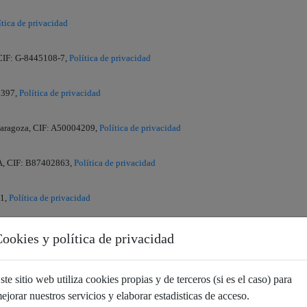
ítica de privacidad
, CIF: G-8445108-7,
Política de privacidad
7397,
Política de privacidad
Zaragoza, CIF: A50004209,
Política de privacidad
 CIF: B87402863,
Política de privacidad
21,
Política de privacidad
your personal data with our third party partners, which may use such personal data
ookies y política de privacidad
personalization, modeling, onboarding, and linkage, such third party partners in
available at:
privacy policy
. In the event you do not wish your personal data to be
ste sitio web utiliza cookies propias y de terceros (si es el caso) para
ac Newton Edif. 287 CP. 11.500, El Puerto de Santa María Cádiz, CIF: B93011708,
P
ejorar nuestros servicios y elaborar estadisticas de acceso.