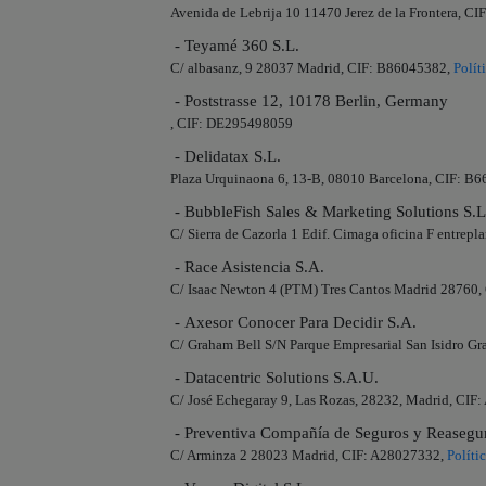
Avenida de Lebrija 10 11470 Jerez de la Frontera, C
- Teyamé 360 S.L.
C/ albasanz, 9 28037 Madrid, CIF: B86045382,
Polít
- Poststrasse 12, 10178 Berlin, Germany
, CIF: DE295498059
- Delidatax S.L.
Plaza Urquinaona 6, 13-B, 08010 Barcelona, CIF: B
- BubbleFish Sales & Marketing Solutions S.L
C/ Sierra de Cazorla 1 Edif. Cimaga oficina F entrep
- Race Asistencia S.A.
C/ Isaac Newton 4 (PTM) Tres Cantos Madrid 28760
- Axesor Conocer Para Decidir S.A.
C/ Graham Bell S/N Parque Empresarial San Isidro G
- Datacentric Solutions S.A.U.
C/ José Echegaray 9, Las Rozas, 28232, Madrid, CIF
- Preventiva Compañía de Seguros y Reasegu
C/ Arminza 2 28023 Madrid, CIF: A28027332,
Políti