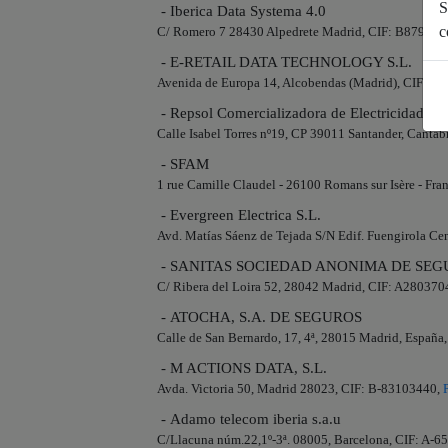
S
- Iberica Data Systema 4.0
c
C/ Romero 7 28430 Alpedrete Madrid, CIF: B879753
- E-RETAIL DATA TECHNOLOGY S.L.
Avenida de Europa 14, Alcobendas (Madrid), CIF: B
- Repsol Comercializadora de Electricidad y 
Calle Isabel Torres nº19, CP 39011 Santander, Canta
- SFAM
1 rue Camille Claudel - 26100 Romans sur Isère - Fr
- Evergreen Electrica S.L.
Avd. Matías Sáenz de Tejada S/N Edif. Fuengirola Ce
- SANITAS SOCIEDAD ANONIMA DE SEG
C/ Ribera del Loira 52, 28042 Madrid, CIF: A280370
- ATOCHA, S.A. DE SEGUROS
Calle de San Bernardo, 17, 4ª, 28015 Madrid, Españ
- M ACTIONS DATA, S.L.
Avda. Victoria 50, Madrid 28023, CIF: B-83103440,
- Adamo telecom iberia s.a.u
C/Llacuna núm.22,1º-3ª. 08005, Barcelona, CIF: A-