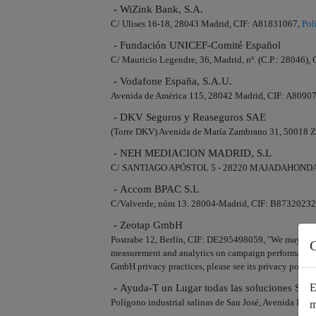
- WiZink Bank, S.A.
C/ Ulises 16-18, 28043 Madrid, CIF: A81831067,
Pol
- Fundación UNICEF-Comité Español
C/ Mauricio Legendre, 36, Madrid, nº. (C.P.: 28046)
- Vodafone España, S.A.U.
Avenida de América 115, 28042 Madrid, CIF: A8090
- DKV Seguros y Reaseguros SAE
(Torre DKV) Avenida de María Zambrano 31, 50018 
- NEH MEDIACION MADRID, S.L
C/ SANTIAGO APÓSTOL 5 - 28220 MAJADAHONDA,
- Accom BPAC S.L
C/Valverde, núm 13. 28004-Madrid, CIF: B8732023
- Zeotap GmbH
Postrabe 12, Berlín, CIF: DE295498059, "We may share 
C
measurement and analytics on campaign performance, 
GmbH privacy practices, please see its privacy policy 
E
- Ayuda-T un Lugar todas las soluciones S.L.
Polígono industrial salinas de San José, Avenida Isa
m