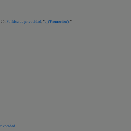
825,
Política de privacidad
, "
'._('Promoción').'
"
)
privacidad