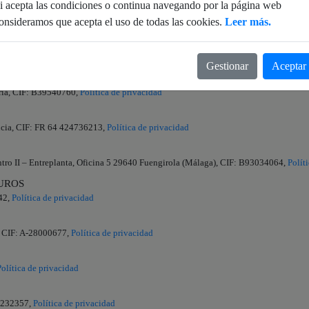
i acepta las condiciones o continua navegando por la página web
onsideramos que acepta el uso de todas las cookies.
Leer más.
48,
Política de privacidad
-88243928,
Política de privacidad
Gestionar
Aceptar
Gas S.L.U.
bria, CIF: B39540760,
Política de privacidad
ancia, CIF: FR 64 424736213,
Política de privacidad
ntro II – Entreplanta, Oficina 5 29640 Fuengirola (Málaga), CIF: B93034064,
Polít
UROS
42,
Política de privacidad
a, CIF: A-28000677,
Política de privacidad
Política de privacidad
65232357,
Política de privacidad