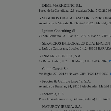
- DIME MARKETING S.L.
Paseo de la Castellana 123, escalera Dcha, 5ºC, 280
- SEGUROS DIGITAL ASESORES PERSONAL
Avenida de la Victoria, 87 Planta 0 28023, Madrid, 
- Ignium Consulting SL
C/ San Bernardo 23 - Planta 5 - 28015 Madrid, CIF:
- SERVICIOS INTEGRALES DE ATENCIÓN 
c/ Luís de Castresana, Locales 6 -12 -48903 BARA
- INMARK EUROPA, S.A
C/ Rafael Calvo, 9. 28010. Madri, CIF: A78395969,
P
- Cloud Care.it S.r.l.
Via Righi, 27 - 20124 Novara, CIF: IT02312430032,
- Procter & Gamble España, S.A.
Avenida de Bruselas, 24, 28108 Alcobendas, Madrid
- Iberdrola, S.A.
Plaza Euskadi número 5, Bilbao (Bizkaia), CIF: A48
- NATURGY IBERIA, S.A.