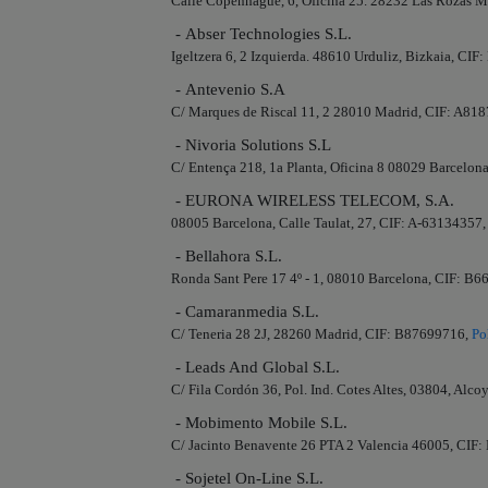
Calle Copenhague, 6, Oficina 25. 28232 Las Rozas 
- Abser Technologies S.L.
Igeltzera 6, 2 Izquierda. 48610 Urduliz, Bizkaia, CI
- Antevenio S.A
C/ Marques de Riscal 11, 2 28010 Madrid, CIF: A81
- Nivoria Solutions S.L
C/ Entença 218, 1a Planta, Oficina 8 08029 Barcelo
- EURONA WIRELESS TELECOM, S.A.
08005 Barcelona, Calle Taulat, 27, CIF: A-63134357
- Bellahora S.L.
Ronda Sant Pere 17 4º - 1, 08010 Barcelona, CIF: B
- Camaranmedia S.L.
C/ Teneria 28 2J, 28260 Madrid, CIF: B87699716,
Po
- Leads And Global S.L.
C/ Fila Cordón 36, Pol. Ind. Cotes Altes, 03804, Alc
- Mobimento Mobile S.L.
C/ Jacinto Benavente 26 PTA 2 Valencia 46005, CIF
- Sojetel On-Line S.L.