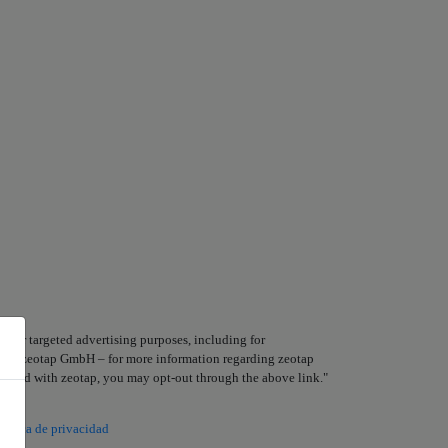
 for targeted advertising purposes, including for
clude zeotap GmbH – for more information regarding zeotap
 shared with zeotap, you may opt-out through the above link."
olítica de privacidad