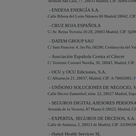
Avenida San Luis, 77. 28033 Madrid, CIF: A0843109
- ENDESA ENERGÍA S.A.
Calle Ribera del Loira Número 60 Madrid 28042, CI
- CRUZ ROJA ESPAÑOLA
C/ Av. Reina Victoria 26-28, 28003 Madrid, CIF: Q
- DATEM GROUP SAU
C/ Sant Francesc 4, 3er Pis, 08290, Cerdanyola del V
- Asociación Española Contra el Cáncer
C/ Teniente Coronel Noreña, 30, 28045, Madrid, CI
- OCU y OCU Ediciones, S.A.
C/ Albarracín 21, 28037, Madrid, CIF: A-78602091,
P
- UNÍSONO SOLUCIONES DE NEGOCIO, S
Calle Doctor Zamenhof, núm. 22, 28027 Madrid, Esp
- SEGUROS DIGITAL ASESORES PERSONAL
Avenida de la Victoria, 87 Planta 0 28023, Madrid, 
- EXPERTIA, SEGUROS DE DECESOS, S.A.
Calle de Arminza, 2, 28023 de Madrid, CIF: A33003
- iSalud Health Services SL