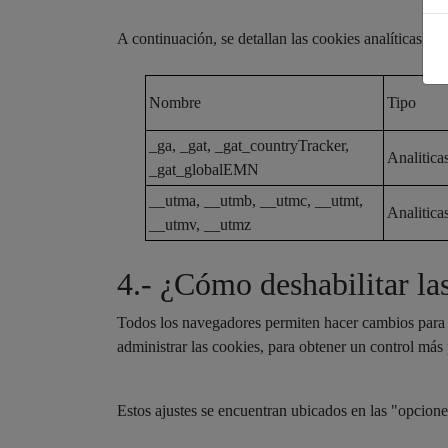
A continuación, se detallan las cookies analíticas que
Nombre
Tipo
_ga, _gat, _gat_countryTracker,
Analitica
_gat_globalEMN
__utma, __utmb, __utmc, __utmt,
Analitica
__utmv, __utmz
4.- ¿Cómo deshabilitar la
Todos los navegadores permiten hacer cambios para de
administrar las cookies, para obtener un control más 
Estos ajustes se encuentran ubicados en las "opcion