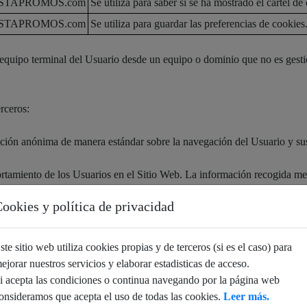
ISTAPROMOS.com
Se utiliza para saber si se ha mostrado el cartel d
ISTAPROMOS.com
Se utiliza para guardar las preferencias de cookies
al equipo terminal del Usuario desde un equipo o dominio que no es g
rceros:
mación anónima de manera estándar sobre la navegación del Usuario y s
rtamiento de los Usuarios en el Sitio Web. La información recogida medi
 de dicho Sitio Web, con el fin de introducir mejoras en nuestro servic
ookies y política de privacidad
tipo de cookies son:
ste sitio web utiliza cookies propias y de terceros (si es el caso) para
rios navegantes y por lo tanto la contabilización aproximada del número
ejorar nuestros servicios y elaborar estadisticas de acceso.
ás visitados
i acepta las condiciones o continua navegando por la página web
o o repite visita.
onsideramos que acepta el uso de todas las cookies.
Leer más.