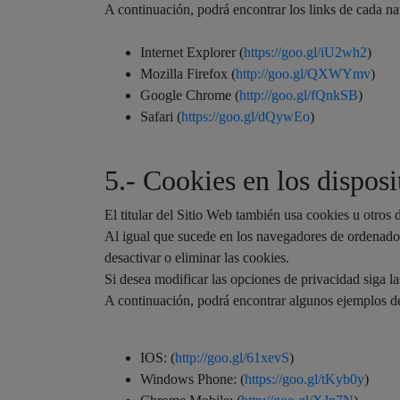
A continuación, podrá encontrar los links de cada na
Internet Explorer (
https://goo.gl/iU2wh2
)
Mozilla Firefox (
http://goo.gl/QXWYmv
)
Google Chrome (
http://goo.gl/fQnkSB
)
Safari (
https://goo.gl/dQywEo
)
5.- Cookies en los dispos
El titular del Sitio Web también usa cookies u otros
Al igual que sucede en los navegadores de ordenadore
desactivar o eliminar las cookies.
Si desea modificar las opciones de privacidad siga la
A continuación, podrá encontrar algunos ejemplos de 
IOS: (
http://goo.gl/61xevS
)
Windows Phone: (
https://goo.gl/tKyb0y
)