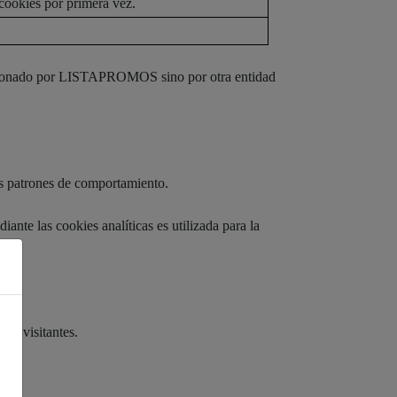
e cookies por primera vez.
.
estionado por LISTAPROMOS sino por otra entidad
us patrones de comportamiento.
ante las cookies analíticas es utilizada para la
io.
 de visitantes.