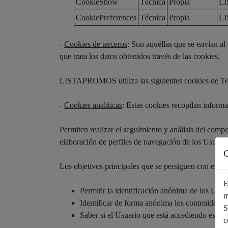
CookieShow
Técnica
Propia
L
CookiePreferences
Técnica
Propia
L
-
Cookies de terceros
: Son aquéllas que se envían 
que trata los datos obtenidos través de las cookies.
LISTAPROMOS utiliza las siguientes cookies de Te
-
Cookies analíticas
: Estas cookies recopilan infor
Permiten realizar el seguimiento y análisis del compo
elaboración de perfiles de navegación de los Usuarios
C
Los objetivos principales que se persiguen con este 
E
Permitir la identificación anónima de los Usua
m
Identificar de forma anónima los contenidos m
S
Saber si el Usuario que está accediendo es nuev
c