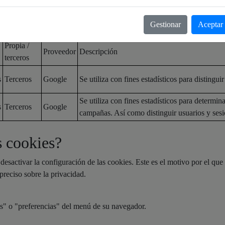
 se utilizan en el Sitio Web:
Gestionar
Aceptar
Propia /
Proveedor
Descripción
terceros
s
Terceros
Google
Se utiliza con fines estadísticos para distinguir
Se utiliza con fines estadísticos para determin
s
Terceros
Google
campañas. Así como distinguir usuarios y sesi
s cookies?
sactivar la configuración de las cookies. Este es el motivo por el que
preciso sobre la privacidad.
es" o "preferencias" del menú de su navegador.