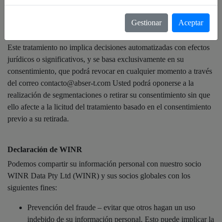
interacción con nuestras comunicaciones, con el fin de adaptar y
personalizar el contenido publicitario que reciba, ajustándolo a sus
Gestionar
Aceptar
preferencias.
Este tratamiento no implica decisiones automatizadas con efectos
jurídicos o significativos, y se basa exclusivamente en su
consentimiento, que podrá revocar en cualquier momento a través
del correo contacto@abser-t.com Usted podrá oponerse a la
realización de segmentaciones o retirar su consentimiento sin que
ello afecte a la licitud del tratamiento basado en el consentimiento
previo a su retirada.
Declaración de WINR
Podemos compartir su información personal con nuestro socio
WINR Data Pty Ltd (WINR) y sus socios globales con los
siguientes fines:
Prevención del fraude – evitar que otros hagan un uso
indebido de su información personal. Esto puede implicar la