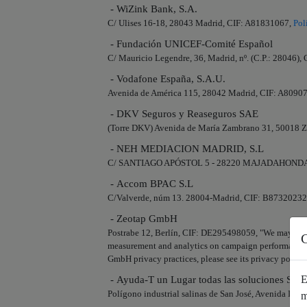
- WiZink Bank, S.A.
C/ Ulises 16-18, 28043 Madrid, CIF: A81831067,
Pol
- Fundación UNICEF-Comité Español
C/ Mauricio Legendre, 36, Madrid, nº. (C.P.: 28046)
- Vodafone España, S.A.U.
Avenida de América 115, 28042 Madrid, CIF: A8090
- DKV Seguros y Reaseguros SAE
(Torre DKV) Avenida de María Zambrano 31, 50018 
- NEH MEDIACION MADRID, S.L
C/ SANTIAGO APÓSTOL 5 - 28220 MAJADAHONDA,
- Accom BPAC S.L
C/Valverde, núm 13. 28004-Madrid, CIF: B8732023
- Zeotap GmbH
Postrabe 12, Berlín, CIF: DE295498059, "We may share 
C
measurement and analytics on campaign performance, 
GmbH privacy practices, please see its privacy policy 
E
- Ayuda-T un Lugar todas las soluciones S.L.
Polígono industrial salinas de San José, Avenida Isa
m