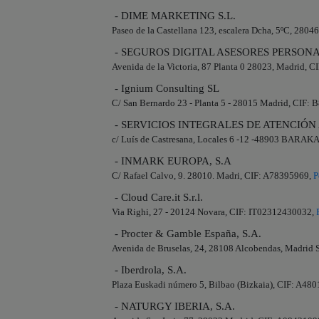
- DIME MARKETING S.L.
Paseo de la Castellana 123, escalera Dcha, 5ºC, 280
- SEGUROS DIGITAL ASESORES PERSONAL
Avenida de la Victoria, 87 Planta 0 28023, Madrid, 
- Ignium Consulting SL
C/ San Bernardo 23 - Planta 5 - 28015 Madrid, CIF:
- SERVICIOS INTEGRALES DE ATENCIÓN 
c/ Luís de Castresana, Locales 6 -12 -48903 BARA
- INMARK EUROPA, S.A
C/ Rafael Calvo, 9. 28010. Madri, CIF: A78395969,
P
- Cloud Care.it S.r.l.
Via Righi, 27 - 20124 Novara, CIF: IT02312430032,
- Procter & Gamble España, S.A.
Avenida de Bruselas, 24, 28108 Alcobendas, Madrid
- Iberdrola, S.A.
Plaza Euskadi número 5, Bilbao (Bizkaia), CIF: A48
- NATURGY IBERIA, S.A.