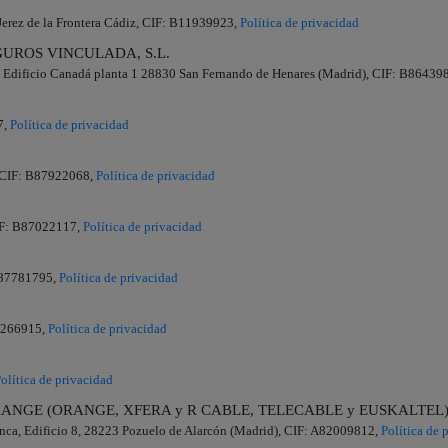
Jerez de la Frontera Cádiz, CIF: B11939923,
Política de privacidad
UROS VINCULADA, S.L.
 2 Edificio Canadá planta 1 28830 San Fernando de Henares (Madrid), CIF: B86439
7,
Política de privacidad
, CIF: B87922068,
Política de privacidad
IF: B87022117,
Política de privacidad
B87781795,
Política de privacidad
92266915,
Política de privacidad
olítica de privacidad
MASORANGE (ORANGE, XFERA y R CABLE, TELECABLE y EUSKALTEL
inca, Edificio 8, 28223 Pozuelo de Alarcón (Madrid), CIF: A82009812,
Política de 