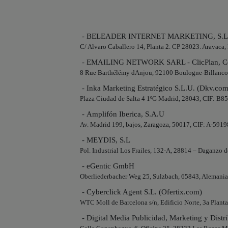
- BELEADER INTERNET MARKETING, S.L
C/ Alvaro Caballero 14, Planta 2. CP 28023. Aravac
- EMAILING NETWORK SARL - ClicPlan, Co
8 Rue Barthélémy dAnjou, 92100 Boulogne-Billanco
- Inka Marketing Estratégico S.L.U. (Dkv.com
Plaza Ciudad de Salta 4 1ºG Madrid, 28043, CIF: B
- Amplifón Iberica, S.A.U
Av. Madrid 199, bajos, Zaragoza, 50017, CIF: A-591
- MEYDIS, S.L
Pol. Industrial Los Frailes, 132-A, 28814 – Daganzo 
- eGentic GmbH
Oberliederbacher Weg 25, Sulzbach, 65843, Alemani
- Cyberclick Agent S.L. (Ofertix.com)
WTC Moll de Barcelona s/n, Edificio Norte, 3a Plan
- Digital Media Publicidad, Marketing y Distri