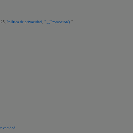
825,
Política de privacidad
, "
'._('Promoción').'
"
)
privacidad