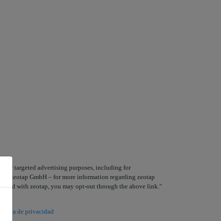
 for targeted advertising purposes, including for
clude zeotap GmbH – for more information regarding zeotap
 shared with zeotap, you may opt-out through the above link."
olítica de privacidad