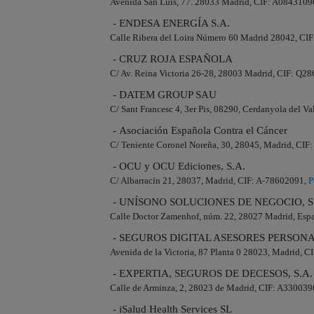
Avenida San Luis, 77. 28033 Madrid, CIF: A0843109
- ENDESA ENERGÍA S.A.
Calle Ribera del Loira Número 60 Madrid 28042, CI
- CRUZ ROJA ESPAÑOLA
C/ Av. Reina Victoria 26-28, 28003 Madrid, CIF: Q
- DATEM GROUP SAU
C/ Sant Francesc 4, 3er Pis, 08290, Cerdanyola del V
- Asociación Española Contra el Cáncer
C/ Teniente Coronel Noreña, 30, 28045, Madrid, CI
- OCU y OCU Ediciones, S.A.
C/ Albarracín 21, 28037, Madrid, CIF: A-78602091,
P
- UNÍSONO SOLUCIONES DE NEGOCIO, S
Calle Doctor Zamenhof, núm. 22, 28027 Madrid, Esp
- SEGUROS DIGITAL ASESORES PERSONAL
Avenida de la Victoria, 87 Planta 0 28023, Madrid, 
- EXPERTIA, SEGUROS DE DECESOS, S.A.
Calle de Arminza, 2, 28023 de Madrid, CIF: A33003
- iSalud Health Services SL