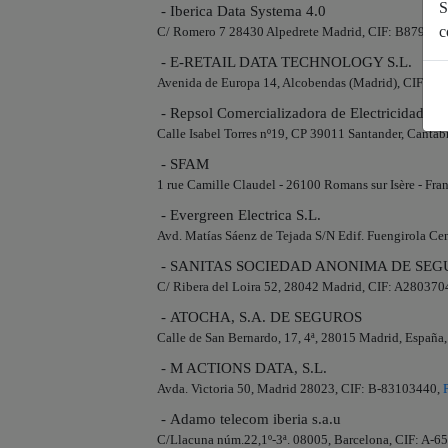
S
- Iberica Data Systema 4.0
c
C/ Romero 7 28430 Alpedrete Madrid, CIF: B879753
- E-RETAIL DATA TECHNOLOGY S.L.
Avenida de Europa 14, Alcobendas (Madrid), CIF: B
- Repsol Comercializadora de Electricidad y 
Calle Isabel Torres nº19, CP 39011 Santander, Canta
- SFAM
1 rue Camille Claudel - 26100 Romans sur Isère - Fr
- Evergreen Electrica S.L.
Avd. Matías Sáenz de Tejada S/N Edif. Fuengirola Ce
- SANITAS SOCIEDAD ANONIMA DE SEG
C/ Ribera del Loira 52, 28042 Madrid, CIF: A280370
- ATOCHA, S.A. DE SEGUROS
Calle de San Bernardo, 17, 4ª, 28015 Madrid, Españ
- M ACTIONS DATA, S.L.
Avda. Victoria 50, Madrid 28023, CIF: B-83103440,
- Adamo telecom iberia s.a.u
C/Llacuna núm.22,1º-3ª. 08005, Barcelona, CIF: A-