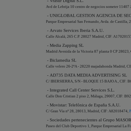
- Vrasur Digital S.L.
Avd de Lebrija 10 centro de negocios someter 11407 
- UNIGLOBAL GESTION AGENCIA DE SEG
Parque Empresarial San Fernando, Avda. de Castilla,
- Arvato Services Iberia S.A.U.
Calle Alcalá, 265 C.P. 28027 Madrid, CIF: A1702015
- Media Zapping SL
Madrid Avenida de la Victoria 87 planta 0 CP 28023
- Biclamedia SL
Calle velero 26-2ºA - 28220 majadahonda Madrid, C
- AD735 DATA MEDIA ADVERTISING SL
C/ IBERSIERRA, S/N - BLOQUE 15 BAJO A., CIF: 
- Integrated Call Center Services S.L.
Calle Don Cristian 2 piso 2, Málaga, 29007, CIF: B
- Movistar: Telefónica de España S.A.U.
C/ Gran Vía nº 28, 28013, Madrid, CIF: A82018474,
P
- Sociedades pertenecientes al Grupo 
Paseo del Club Deportivo 1, Parque Empresarial La F