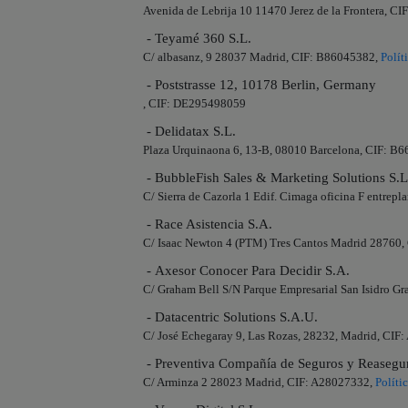
Avenida de Lebrija 10 11470 Jerez de la Frontera, C
- Teyamé 360 S.L.
C/ albasanz, 9 28037 Madrid, CIF: B86045382,
Polít
- Poststrasse 12, 10178 Berlin, Germany
, CIF: DE295498059
- Delidatax S.L.
Plaza Urquinaona 6, 13-B, 08010 Barcelona, CIF: B
- BubbleFish Sales & Marketing Solutions S.L
C/ Sierra de Cazorla 1 Edif. Cimaga oficina F entrep
- Race Asistencia S.A.
C/ Isaac Newton 4 (PTM) Tres Cantos Madrid 28760
- Axesor Conocer Para Decidir S.A.
C/ Graham Bell S/N Parque Empresarial San Isidro G
- Datacentric Solutions S.A.U.
C/ José Echegaray 9, Las Rozas, 28232, Madrid, CIF
- Preventiva Compañía de Seguros y Reasegu
C/ Arminza 2 28023 Madrid, CIF: A28027332,
Políti