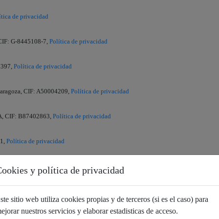
ítica de privacidad
, CIF: G-8445108-7,
Política de privacidad
7397,
Política de privacidad
Zaragoza, CIF: A50004209,
Política de privacidad
 CIF: B87402863,
Política de privacidad
21,
Política de privacidad
your personal data with our third party partners, which may use such personal data
ookies y política de privacidad
personalization, modeling, onboarding, and linkage, such third party partners in
available at:
privacy policy
. In the event you do not wish your personal data to be
ste sitio web utiliza cookies propias y de terceros (si es el caso) para
ac Newton Edif. 287 CP. 11.500, El Puerto de Santa María Cádiz, CIF: B93011708,
P
ejorar nuestros servicios y elaborar estadisticas de acceso.