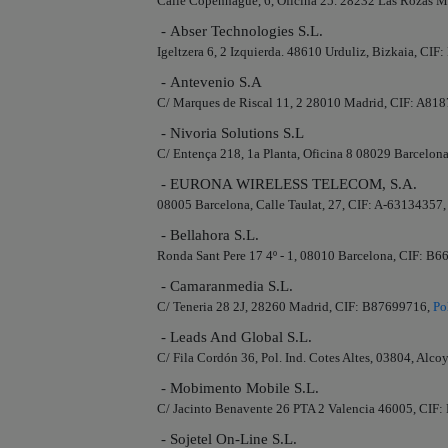
Calle Copenhague, 6, Oficina 25. 28232 Las Rozas 
- Abser Technologies S.L.
Igeltzera 6, 2 Izquierda. 48610 Urduliz, Bizkaia, CI
- Antevenio S.A
C/ Marques de Riscal 11, 2 28010 Madrid, CIF: A81
- Nivoria Solutions S.L
C/ Entença 218, 1a Planta, Oficina 8 08029 Barcelo
- EURONA WIRELESS TELECOM, S.A.
08005 Barcelona, Calle Taulat, 27, CIF: A-63134357
- Bellahora S.L.
Ronda Sant Pere 17 4º - 1, 08010 Barcelona, CIF: B
- Camaranmedia S.L.
C/ Teneria 28 2J, 28260 Madrid, CIF: B87699716,
Po
- Leads And Global S.L.
C/ Fila Cordón 36, Pol. Ind. Cotes Altes, 03804, Alc
- Mobimento Mobile S.L.
C/ Jacinto Benavente 26 PTA 2 Valencia 46005, CIF
- Sojetel On-Line S.L.