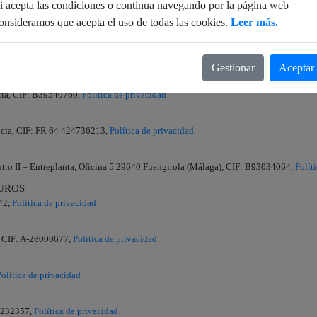
i acepta las condiciones o continua navegando por la página web
onsideramos que acepta el uso de todas las cookies.
Leer más.
48,
Política de privacidad
-88243928,
Política de privacidad
Gestionar
Aceptar
Gas S.L.U.
bria, CIF: B39540760,
Política de privacidad
ancia, CIF: FR 64 424736213,
Política de privacidad
ntro II – Entreplanta, Oficina 5 29640 Fuengirola (Málaga), CIF: B93034064,
Polít
UROS
42,
Política de privacidad
a, CIF: A-28000677,
Política de privacidad
Política de privacidad
65232357,
Política de privacidad