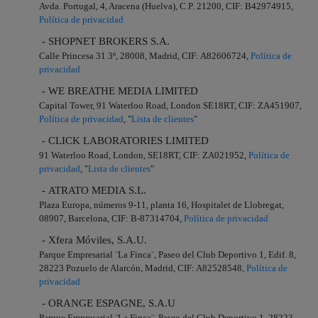
Avda. Portugal, 4, Aracena (Huelva), C.P. 21200, CIF: B42974915,
Política de privacidad
- SHOPNET BROKERS S.A.
Calle Princesa 31 3º, 28008, Madrid, CIF: A82606724,
Política de
privacidad
- WE BREATHE MEDIA LIMITED
Capital Tower, 91 Waterloo Road, London SE18RT, CIF: ZA451907,
Política de privacidad
, "
Lista de clientes
"
- CLICK LABORATORIES LIMITED
91 Waterloo Road, London, SE18RT, CIF: ZA021952,
Política de
privacidad
, "
Lista de clientes
"
- ATRATO MEDIA S.L.
Plaza Europa, números 9-11, planta 16, Hospitalet de Llobregat,
08907, Barcelona, CIF: B-87314704,
Política de privacidad
- Xfera Móviles, S.A.U.
Parque Empresarial ¨La Finca¨, Paseo del Club Deportivo 1, Edif. 8,
28223 Pozuelo de Alarcón, Madrid, CIF: A82528548,
Política de
privacidad
- ORANGE ESPAGNE, S.A.U
Parque Empresarial ¨La Finca¨, Paseo del Club Deportivo 1, 28223