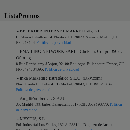
ListaPromos
- BELEADER INTERNET MARKETING, S.L.
C/ Alvaro Caballero 14, Planta 2. CP 28023. Aravaca, Madrid, CIF:
B85218154,
Política de privacidad
- EMAILING NETWORK SARL - ClicPlan, Coupon&Go,
Oferting
8 Rue Barthélémy dAnjou, 92100 Boulogne-Billancourt, France, CIF:
FR77494084395,
Política de privacidad
- Inka Marketing Estratégico S.L.U. (Dkv.com)
Plaza Ciudad de Salta 4 1ºG Madrid, 28043, CIF: B85795847,
Política de privacidad
- Amplifón Iberica, S.A.U
Av. Madrid 199, bajos, Zaragoza, 50017, CIF: A-59198770,
Política
de privacidad
- MEYDIS, S.L
Pol. Industrial Los Frailes, 132-A, 28814 – Daganzo de Arriba