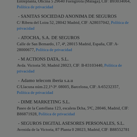
Entreplanta, Oficina 5 29640 Fuengirola (Málaga), CIF: B93034064,
Política de privacidad
- SANITAS SOCIEDAD ANONIMA DE SEGUROS
C/ Ribera del Loira 52, 28042 Madrid, CIF: A28037042,
Política de
privacidad
- ATOCHA, S.A. DE SEGUROS
Calle de San Bernardo, 17, 4ª, 28015 Madrid, España, CIF: A-
28000677,
Política de privacidad
- M ACTIONS DATA, S.L.
Avda. Victoria 50, Madrid 28023, CIF: B-83103440,
Política de
privacidad
- Adamo telecom iberia s.a.u
C/Llacuna núm.22,1º-3ª. 08005, Barcelona, CIF: A-65232357,
Política de privacidad
- DIME MARKETING S.L.
Paseo de la Castellana 123, escalera Dcha, 5ºC, 28046, Madrid, CIF:
B86871928,
Política de privacidad
- SEGUROS DIGITAL ASESORES PERSONALES, S.L.
Avenida de la Victoria, 87 Planta 0 28023, Madrid, CIF: B88552781