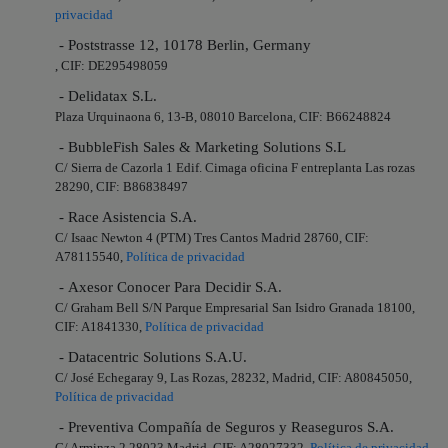
privacidad
- Poststrasse 12, 10178 Berlin, Germany
, CIF: DE295498059
- Delidatax S.L.
Plaza Urquinaona 6, 13-B, 08010 Barcelona, CIF: B66248824
- BubbleFish Sales & Marketing Solutions S.L
C/ Sierra de Cazorla 1 Edif. Cimaga oficina F entreplanta Las rozas
28290, CIF: B86838497
- Race Asistencia S.A.
C/ Isaac Newton 4 (PTM) Tres Cantos Madrid 28760, CIF:
A78115540,
Política de privacidad
- Axesor Conocer Para Decidir S.A.
C/ Graham Bell S/N Parque Empresarial San Isidro Granada 18100,
CIF: A1841330,
Política de privacidad
- Datacentric Solutions S.A.U.
C/ José Echegaray 9, Las Rozas, 28232, Madrid, CIF: A80845050,
Política de privacidad
- Preventiva Compañía de Seguros y Reaseguros S.A.
C/ Arminza 2 28023 Madrid, CIF: A28027332,
Política de privacidad