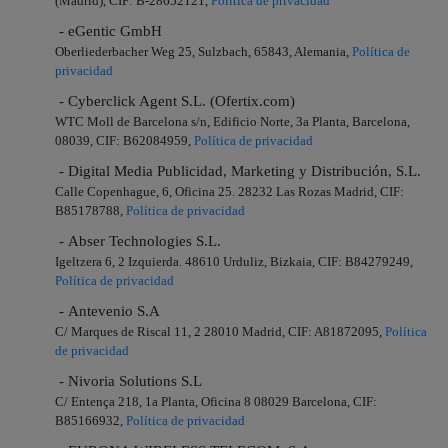
(Madrid), CIF: B-28652121,
Política de privacidad
- eGentic GmbH
Oberliederbacher Weg 25, Sulzbach, 65843, Alemania,
Política de
privacidad
- Cyberclick Agent S.L. (Ofertix.com)
WTC Moll de Barcelona s/n, Edificio Norte, 3a Planta, Barcelona,
08039, CIF: B62084959,
Política de privacidad
- Digital Media Publicidad, Marketing y Distribución, S.L.
Calle Copenhague, 6, Oficina 25. 28232 Las Rozas Madrid, CIF:
B85178788,
Política de privacidad
- Abser Technologies S.L.
Igeltzera 6, 2 Izquierda. 48610 Urduliz, Bizkaia, CIF: B84279249,
Política de privacidad
- Antevenio S.A
C/ Marques de Riscal 11, 2 28010 Madrid, CIF: A81872095,
Política
de privacidad
- Nivoria Solutions S.L
C/ Entença 218, 1a Planta, Oficina 8 08029 Barcelona, CIF:
B85166932,
Política de privacidad