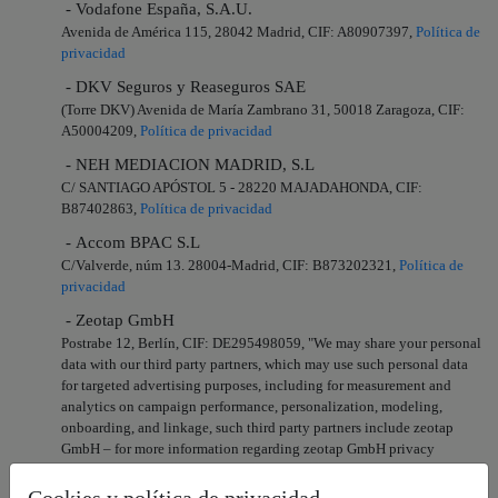
- Vodafone España, S.A.U.
Avenida de América 115, 28042 Madrid, CIF: A80907397,
Política de
privacidad
- DKV Seguros y Reaseguros SAE
(Torre DKV) Avenida de María Zambrano 31, 50018 Zaragoza, CIF:
A50004209,
Política de privacidad
- NEH MEDIACION MADRID, S.L
C/ SANTIAGO APÓSTOL 5 - 28220 MAJADAHONDA, CIF:
B87402863,
Política de privacidad
- Accom BPAC S.L
C/Valverde, núm 13. 28004-Madrid, CIF: B873202321,
Política de
privacidad
- Zeotap GmbH
Postrabe 12, Berlín, CIF: DE295498059, "We may share your personal
data with our third party partners, which may use such personal data
for targeted advertising purposes, including for measurement and
analytics on campaign performance, personalization, modeling,
onboarding, and linkage, such third party partners include zeotap
GmbH – for more information regarding zeotap GmbH privacy
practices, please see its privacy policy available at:
privacy policy
. In
the event you do not wish your personal data to be shared with
Cookies y política de privacidad