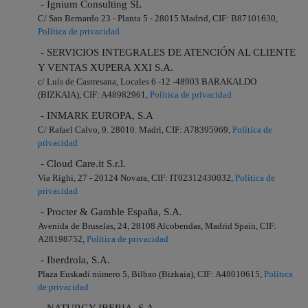
- Ignium Consulting SL
C/ San Bernardo 23 - Planta 5 - 28015 Madrid, CIF: B87101630,
Política de privacidad
- SERVICIOS INTEGRALES DE ATENCIÓN AL CLIENTE
Y VENTAS XUPERA XXI S.A.
c/ Luís de Castresana, Locales 6 -12 -48903 BARAKALDO
(BIZKAIA), CIF: A48982961,
Política de privacidad
- INMARK EUROPA, S.A
C/ Rafael Calvo, 9. 28010. Madri, CIF: A78395969,
Política de
privacidad
- Cloud Care.it S.r.l.
Via Righi, 27 - 20124 Novara, CIF: IT02312430032,
Política de
privacidad
- Procter & Gamble España, S.A.
Avenida de Bruselas, 24, 28108 Alcobendas, Madrid Spain, CIF:
A28198752,
Política de privacidad
- Iberdrola, S.A.
Plaza Euskadi número 5, Bilbao (Bizkaia), CIF: A48010615,
Política
de privacidad