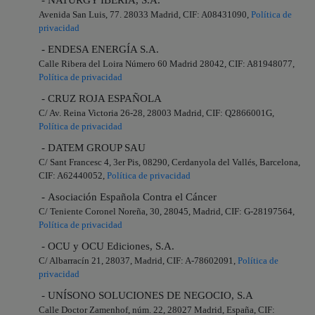
- NATURGY IBERIA, S.A.
Avenida San Luis, 77. 28033 Madrid, CIF: A08431090,
Política de
privacidad
- ENDESA ENERGÍA S.A.
Calle Ribera del Loira Número 60 Madrid 28042, CIF: A81948077,
Política de privacidad
- CRUZ ROJA ESPAÑOLA
C/ Av. Reina Victoria 26-28, 28003 Madrid, CIF: Q2866001G,
Política de privacidad
- DATEM GROUP SAU
C/ Sant Francesc 4, 3er Pis, 08290, Cerdanyola del Vallés, Barcelona,
CIF: A62440052,
Política de privacidad
- Asociación Española Contra el Cáncer
C/ Teniente Coronel Noreña, 30, 28045, Madrid, CIF: G-28197564,
Política de privacidad
- OCU y OCU Ediciones, S.A.
C/ Albarracín 21, 28037, Madrid, CIF: A-78602091,
Política de
privacidad
- UNÍSONO SOLUCIONES DE NEGOCIO, S.A
Calle Doctor Zamenhof, núm. 22, 28027 Madrid, España, CIF: