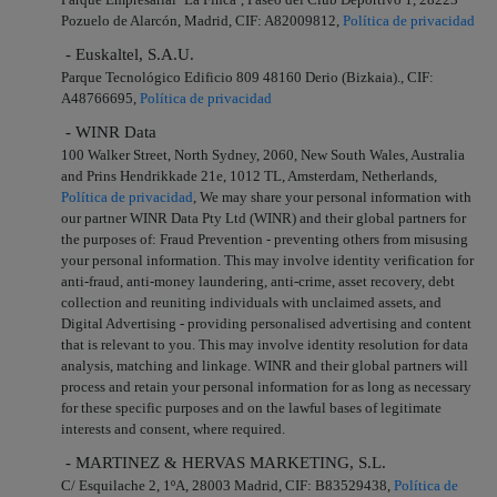
Pozuelo de Alarcón, Madrid, CIF: A82009812,
Política de privacidad
- Euskaltel, S.A.U.
Parque Tecnológico Edificio 809 48160 Derio (Bizkaia)., CIF:
A48766695,
Política de privacidad
- WINR Data
100 Walker Street, North Sydney, 2060, New South Wales, Australia
and Prins Hendrikkade 21e, 1012 TL, Amsterdam, Netherlands,
Política de privacidad
, We may share your personal information with
our partner WINR Data Pty Ltd (WINR) and their global partners for
the purposes of: Fraud Prevention - preventing others from misusing
your personal information. This may involve identity verification for
anti-fraud, anti-money laundering, anti-crime, asset recovery, debt
collection and reuniting individuals with unclaimed assets, and
Digital Advertising - providing personalised advertising and content
that is relevant to you. This may involve identity resolution for data
analysis, matching and linkage. WINR and their global partners will
process and retain your personal information for as long as necessary
for these specific purposes and on the lawful bases of legitimate
interests and consent, where required.
- MARTINEZ & HERVAS MARKETING, S.L.
C/ Esquilache 2, 1ºA, 28003 Madrid, CIF: B83529438,
Política de