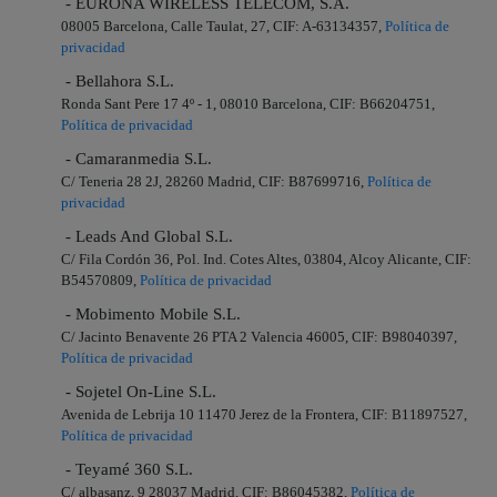
- EURONA WIRELESS TELECOM, S.A.
08005 Barcelona, Calle Taulat, 27, CIF: A-63134357,
Política de
privacidad
- Bellahora S.L.
Ronda Sant Pere 17 4º - 1, 08010 Barcelona, CIF: B66204751,
Política de privacidad
- Camaranmedia S.L.
C/ Teneria 28 2J, 28260 Madrid, CIF: B87699716,
Política de
privacidad
- Leads And Global S.L.
C/ Fila Cordón 36, Pol. Ind. Cotes Altes, 03804, Alcoy Alicante, CIF:
B54570809,
Política de privacidad
- Mobimento Mobile S.L.
C/ Jacinto Benavente 26 PTA 2 Valencia 46005, CIF: B98040397,
Política de privacidad
- Sojetel On-Line S.L.
Avenida de Lebrija 10 11470 Jerez de la Frontera, CIF: B11897527,
Política de privacidad
- Teyamé 360 S.L.
C/ albasanz, 9 28037 Madrid, CIF: B86045382,
Política de