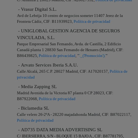
- Vrasur Digital S.L.
Avd de Lebrija 10 centro de negocios someter 11407 Jerez de la
Frontera Cádiz, CIF: B11939923,
Política de privacidad
- UNIGLOBAL GESTION AGENCIA DE SEGUROS
VINCULADA, S.L.
Parque Empresarial San Fernando, Avda. de Castilla, 2 Edificio
Canadá planta 1 28830 San Fernando de Henares (Madrid), CIF:
B86439825,
Política de privacidad
, "
'._('Promoción').'
"
- Arvato Services Iberia S.A.U.
Calle Alcalá, 265 C.P. 28027 Madrid, CIF: A17020157,
Política de
privacidad
- Media Zapping SL
Madrid Avenida de la Victoria 87 planta 0 CP 28023, CIF:
B87922068,
Política de privacidad
- Biclamedia SL
Calle velero 26-2ºA - 28220 majadahonda Madrid, CIF: B87022117,
Política de privacidad
- AD735 DATA MEDIA ADVERTISING SL
C/ IBERSIERRA, S/N - BLOQUE 15 BAJO A., CIF: B87781795,